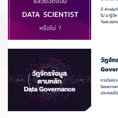
มี Analyt
ไม่ มารู้จัก Analytics Tool กันก่อน โดยเราจะขอแบ่ง
วัฎจัก
Gove
การวิเคร
Governanc
ประกอบไปด
เผยและท