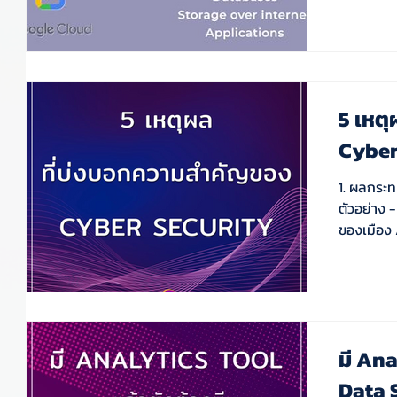
5 เหต
Cyber
1. ผลกระ
ตัวอย่าง 
ของเมือง A
มี Ana
Data S