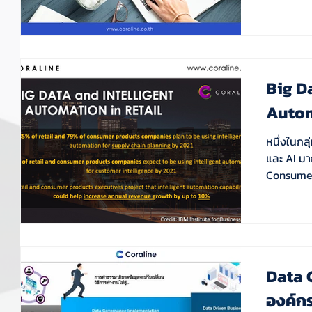
Big D
Autom
หนึ่งในกล
และ AI มาก
Consumer 
Data 
องค์กร