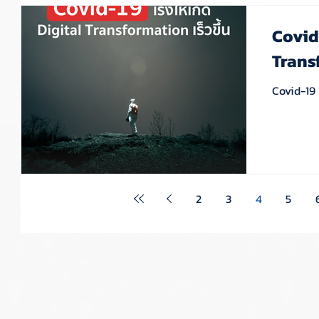
Covid-
Transf
Covid-19 เ
2
3
4
5
ู้