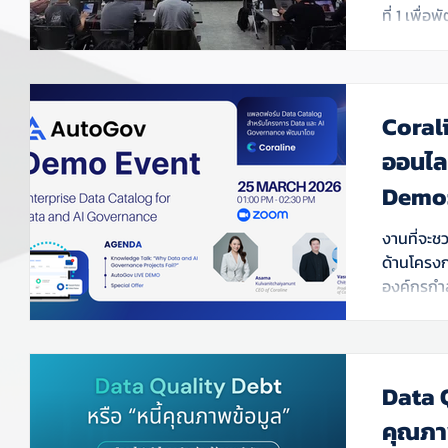
ที่ 1 เพื
Data Stew
โครงการ 
ประสิทธิภ
Workshop ท
Corali
ออนไล
Demo:
for D
งานที่จะ
ด้านโครง
องค์กรกำล
ดร.แป้ง 
ทีมงาน Co
Data Q
คุณภาพ