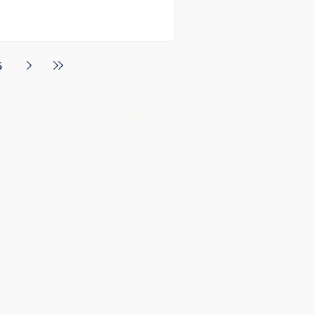
ompliance Analytics และ AI
5