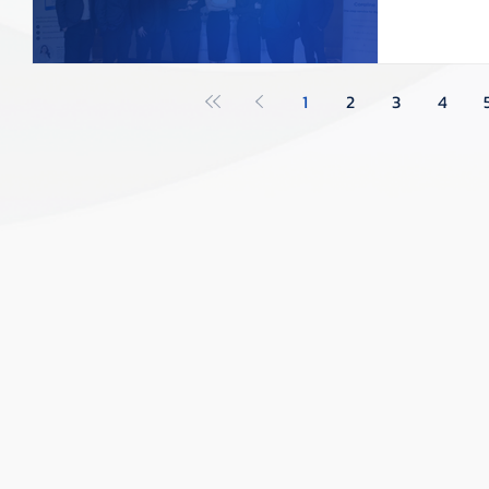
รองรับ C
1
2
3
4
ู้
ระทู้