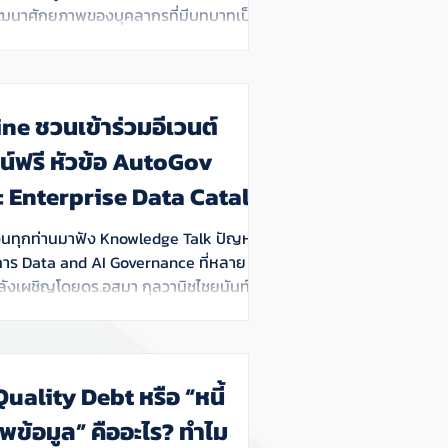
่อพัฒนาศักยภาพของบุคลากรที่มีบทบาทเป็น
ard หรือบริกรข้อมูล ให้สามารถขับเคลื่อน
Data Governance ภายในองค์กรได้อย่างมี
าพ ผ่านการเรียนรู้แบบ Hands-on
ี่มุ่งเน้นการนำความรู้ไปประยุกต์ใช้ได้จริง
ne ชวนเข้าร่วมอีเวนต์
น์ฟรี หัวข้อ AutoGov
 Enterprise Data Catalog
ata and AI Governance
ชวนทุกท่านมาฟัง Knowledge Talk ปัญหา
การ Data and AI Governance ที่หลาย
ังเผชิญโดยดร.อสมา กุลวานิชไชยนันท์หรือ
พร้อมชม Demo แพลตฟอร์ม AutoGov โดย
raline
uality Debt หรือ “หนี้
ข้อมูล” คืออะไร? ทำไม