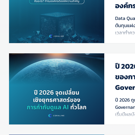
องค์ก
Data Qual
ต้นทุนแฝงท
เวลาทำควา
ผลกระทบ 
เพื่อยกระ
ปี 202
ของกา
Gover
ปี 2026 ถ
Governan
เริ่มมีผล
อย่างไร?