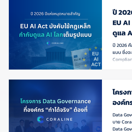
ปี 202
EU AI 
ดูแล 
รูปแบ
ปี 2026 คื
แบบ ซึ่ง
Complianc
อย่างไร?
โครงก
องค์กร
Data Gove
บาย Cora
Data Gov