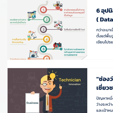
6 อุปน
( Data
กว่าจะมาเ
ตั้งแต่พื
เขียนโปรแ
"ช่องว่
เชี่ยว
ปัญหาหนึ่
ว่างระหว่
และเป้าหมา