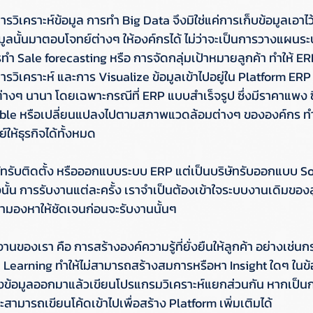
รวิเคราะห์ข้อมูล การทำ Big Data จึงมิใช่แค่การเก็บข้อมูลเอาไว
มูลนั้นมาตอบโจทย์ต่างๆ ให้องค์กรได้ ไม่ว่าจะเป็นการวางแผน
ำ Sale forecasting หรือ การจัดกลุ่มเป้าหมายลูกค้า ทำให้ ER
เคราะห์ และการ Visualize ข้อมูลเข้าไปอยู่ใน Platform ERP ด้
างๆ นานา โดยเฉพาะกรณีที่ ERP แบบสำเร็จรูป ซึ่งมีราคาแพง ซ
xible หรือเปลี่ยนแปลงไปตามสภาพแวดล้อมต่างๆ ขององค์กร ทำใ
ให้ธุรกิจได้ทั้งหมด  
ริษัทรับติดตั้ง หรือออกแบบระบบ ERP แต่เป็นบริษัทรับออกแบบ S
ั้น การรับงานแต่ละครั้ง เราจำเป็นต้องเข้าใจระบบงานเดิมของล
ค้ามองหาให้ชัดเจนก่อนจะรับงานนั้นๆ 
นของเรา คือ การสร้างองค์ความรู้ที่ยั่งยืนให้ลูกค้า อย่างเช่
ine Learning ทำให้ไม่สามารถสร้างสมการหรือหา Insight ใดๆ ในข้อม
ข้อมูลออกมาแล้วเขียนโปรแกรมวิเคราะห์แยกส่วนกัน หากเป็น
ามารถเขียนโค้ดเข้าไปเพื่อสร้าง Platform เพิ่มเติมได้