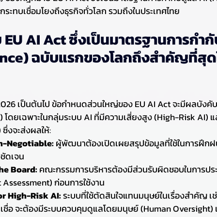
ระทบเชื่อมโยงถึงธุรกิจทั่วโลก รวมถึงในประเทศไทย
EU AI Act ซึ่งเป็นมาตรฐานการกำกั
ance) ฉบับแรกของโลก
ถึงสำคัญที่สุ
ม 2026 เป็นต้นไป ข้อกำหนดส่วนใหญ่ของ EU AI Act จะมีผลบังคับใ
 โดยเฉพาะในกลุ่มระบบ AI ที่มีความเสี่ยงสูง (High-Risk AI) แล
ึ่งจะส่งผลให้:
n-Negotiable:
 ผู้พัฒนาต้องเปิดเผยสรุปข้อมูลที่ใช้ในการฝึกฝ
ชัดเจน
he Board:
 คณะกรรมการบริหารต้องมีส่วนรับผิดชอบในการปร
t Assessment) ก่อนการใช้งาน
r High-Risk AI: 
ระบบที่ใช้ตัดสินใจแทนมนุษย์ในเรื่องสำคัญ เ
นเชื่อ จะต้องมีระบบควบคุมดูแลโดยมนุษย์ (Human Oversight)