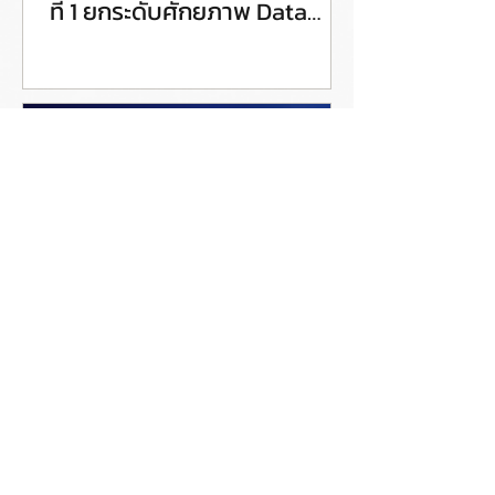
ที่ 1 ยกระดับศักยภาพ Data
Steward สู่การขับเคลื่อน Data
Governance อย่างเป็นรูปธรรม
Coraline ชวนเข้าร่วมอีเวนต์
ออนไลน์ฟรี หัวข้อ AutoGov
Demo: Enterprise Data
Catalog for Data and AI
Governance