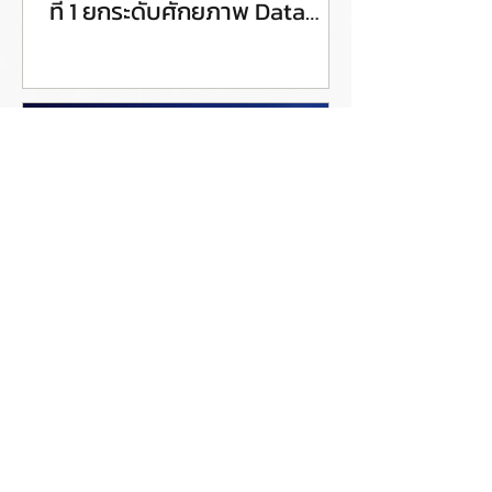
ที่ 1 ยกระดับศักยภาพ Data
Steward สู่การขับเคลื่อน Data
Governance อย่างเป็นรูปธรรม
Coraline ชวนเข้าร่วมอีเวนต์
ออนไลน์ฟรี หัวข้อ AutoGov
Demo: Enterprise Data
Catalog for Data and AI
Governance