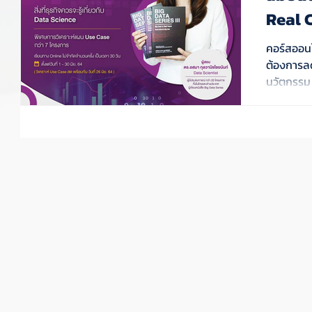
Real 
คอร์สออนไ
ต้องการลด
นวัตกรรม
การนำไป
ู้
ระทู้