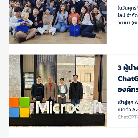
ในวันศุกร
ไลน์ จำกั
วัฒนา (หม
3 ผู้น
ChatG
องค์ก
เข้าสู่ยุค
เปิดตัว A
ChatGPT4 