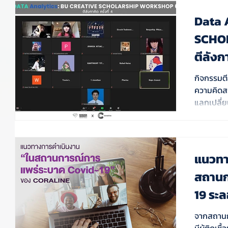
Data 
SCHO
ตีลังกา
กิจกรรมตี
ความคิดสร
แลกเปลี่
ภาย
แนวทา
สถานก
19 ระ
จากสถานก
มีผู้ติดเ