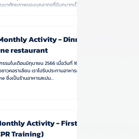
่อพัฒนาศักยภาพของบุคลากรที่มีบทบาทเป็น
ard หรือบริกรข้อมูล ให้สามารถขับเคลื่อน
Data Governance ภายในองค์กรได้อย่างมี
าพ ผ่านการเรียนรู้แบบ Hands-on
ี่มุ่งเน้นการนำความรู้ไปประยุกต์ใช้ได้จริง
Monthly Activity - Dinner
rne restaurant
รรมในเดือนมิถุนายน 2566 เมื่อวันที่ 16 ที่
งชาวคอราเลียน เราไปรับประทานอาหารค่ำกัน
rne ซึ่งเป็นร้านอาหารสเปน...
onthly Activity - First
CPR Training)