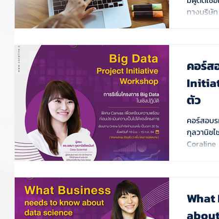
ทางบริษัท
คอร์ส
Initiative 
ตัว
คอร์สอบรมพร
กุลวานิชไ
Coraline
What 
about