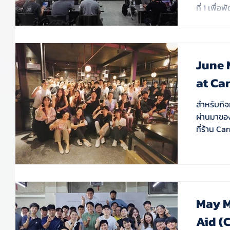
ที่ 1 เพื
Data Stew
โครงการ 
ประสิทธิภ
Workshop ท
June 
at Ca
สำหรับกิจก
ผ่านมาขอ
ที่ร้าน Ca
May M
Aid (