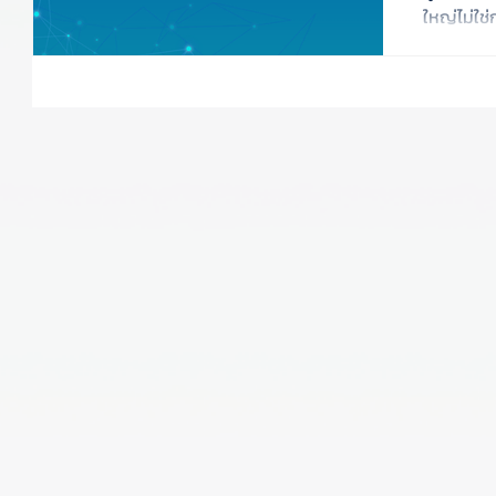
ใหญ่ไม่ใ
Pipeline 
สามารถออ
สำหรับ Da
ออกแบบจึง
ู้
ระทู้