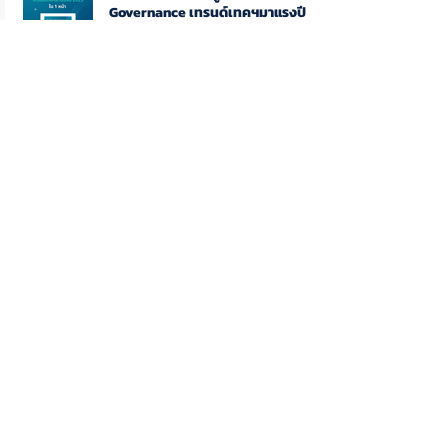
Governance เทรนด์เทคฯมาแรงปี
2025 ใน 1 หน้า" โดย Coraline
CORALINE
inquiry@coraline.co.
th
บริษัท คอราไลน์ จำกัด
อาคารดิออฟฟิศเศส แอท เซ็นทรัลเวิลด์
คอมมอนกราวด์ ชั้น G
999/9 ถนนพระราม 1 แขวงปทุมวัน เขต
ปทุมวัน กรุงเทพมหานคร 10330
โทร.
02 096 4465