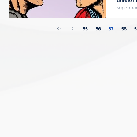
superman 
55
56
57
58
5
ู้
ระทู้