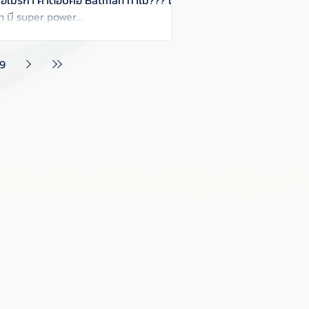
มี super power...
9