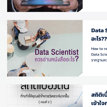
Data S
อะไร?
How to rea
Data Scie
รากฐานควา
สถิติเ
เข้าใจ