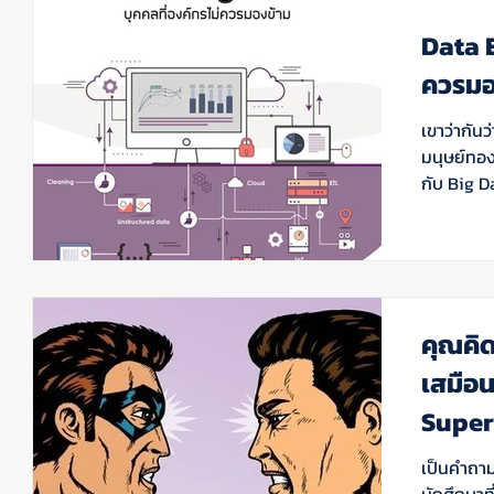
Data E
ควรมอ
เขาว่ากันว
มนุษย์ทอง
กับ Big Da
คุณคิด
เสมือ
Supe
เป็นคำถาม
นักศึกษาท