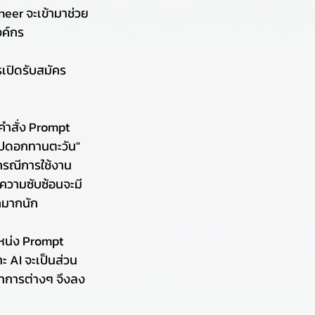
neer จะเข้ามาช่วย
งค์กร
เปิดรับสมัคร 
คำสั่ง Prompt 
รูปดอกทานตะวัน" 
กรณีการใช้งาน
ีความซับซ้อนจะมี
ิคมากนัก
แหน่ง Prompt 
าะ AI จะเป็นส่วน
ชาการต่างๆ จึงลง