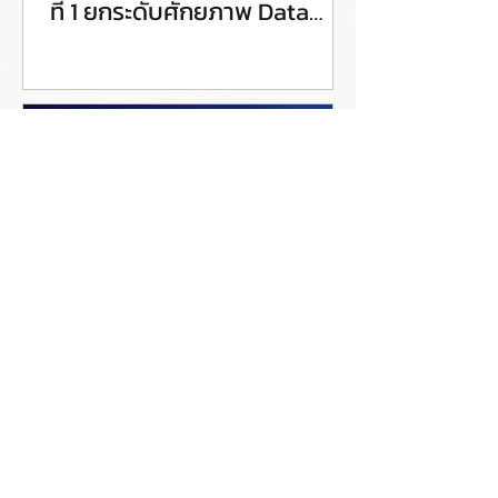
ที่ 1 ยกระดับศักยภาพ Data
Steward สู่การขับเคลื่อน Data
Governance อย่างเป็นรูปธรรม
Coraline ชวนเข้าร่วมอีเวนต์
ออนไลน์ฟรี หัวข้อ AutoGov
Demo: Enterprise Data
Catalog for Data and AI
Governance