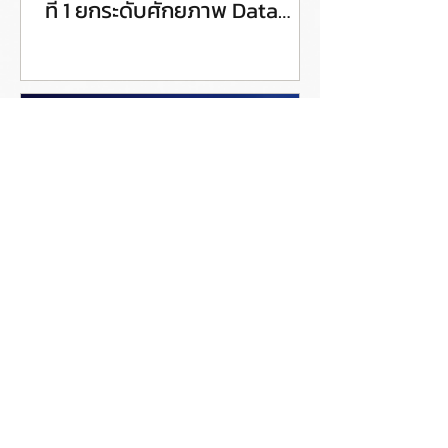
ที่ 1 ยกระดับศักยภาพ Data
Steward สู่การขับเคลื่อน Data
Governance อย่างเป็นรูปธรรม
Coraline ชวนเข้าร่วมอีเวนต์
ออนไลน์ฟรี หัวข้อ AutoGov
Demo: Enterprise Data
Catalog for Data and AI
Governance