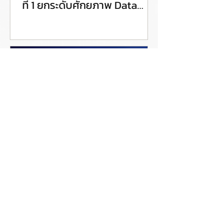
ที่ 1 ยกระดับศักยภาพ Data
Steward สู่การขับเคลื่อน Data
Governance อย่างเป็นรูปธรรม
Coraline ชวนเข้าร่วมอีเวนต์
ออนไลน์ฟรี หัวข้อ AutoGov
Demo: Enterprise Data
Catalog for Data and AI
Governance