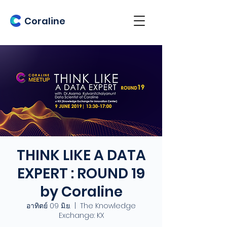
Coraline
THINK LIKE A DATA
EXPERT : ROUND 19
by Coraline
อาทิตย์ 09 มิ.ย.
  |  
The Knowledge
Exchange: KX