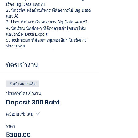
เรื่อง Big Data และ AI
2. นักธุรกิจ หรือนักบริหาร ที่ต้องการใช้ Big Data
และ AI
3. User ที่ทำงานในโครงการ Big Data และ AI
4. นักเรียน นักศึกษา ที่ต้องการเข้าใจแนวโน้ม
และอาชีพ Data Expert
5. Technician ที่ต้องการมุมมองอื่นๆ ในเชิงการ
ทำงานจริง
งานนี้มิใช่การบรรยาย แต่เป็นการตอบคำถามกัน
สด ๆ เพื่อสร้างบรรยากาศให้ทุกท่านร่วมกันออก
บัตรเข้างาน
ความเห็น โดยทางทีมผู้จัดหวังว่า ผู้เข้าร่วมจะ
เข้าใจความหมายที่แท้จริงของคำว่า Big Data
และ AI จริงๆ
ปิดจำหน่ายแล้ว
วิธีการเข้าร่วมงาน
ประเภทบัตรเข้างาน
1. กด Ticket เพื่อรับหมายเลขทาง Email
Deposit 300 Baht
2. ท่านจะได้รับ Confirmation ทาง Email พร้อม
รายละเอียดการชำระเงิน และ Link เพื่อแนบสลิป
3. กรอกรายละเอียดใน Link และกด Submit จะมี
ดูข้อมูลเพิ่มเติม
Email ตอบกลับ เป็นการยืนยันการเข้าร่วม
โครงการ
ราคา
พบกันวันเสาร์ที่ 25 มกราคม 2563 ค่ะ
฿300.00