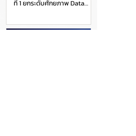
ที่ 1 ยกระดับศักยภาพ Data
Steward สู่การขับเคลื่อน Data
Governance อย่างเป็นรูปธรรม
Coraline ชวนเข้าร่วมอีเวนต์
ออนไลน์ฟรี หัวข้อ AutoGov
Demo: Enterprise Data
Catalog for Data and AI
Governance