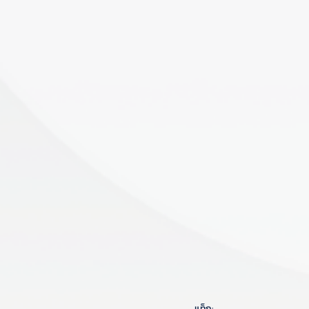
แท็ก: