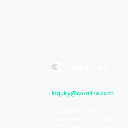
CORALINE
inquiry@coraline.co.th
บริษัท คอราไลน์ จำกัด
อาคารดิออฟฟิศเศส แอท เซ็นทรัลเวิล
999/9 ถนนพระราม 1 แขวงปทุมวัน เ