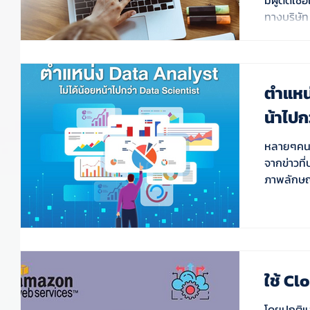
ทางบริษัท
ตำแหน่
น้าไปก
หลายๆคนอ
จากข่าวที่
ภาพลักษณ์
ใช้ Cl
โดยปกติแล