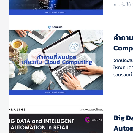
ภาครัฐได้
คำถามท
Comp
จากประสบ
ใหญ่ที่มีค
รวบรวมคำถ
Big D
Autom